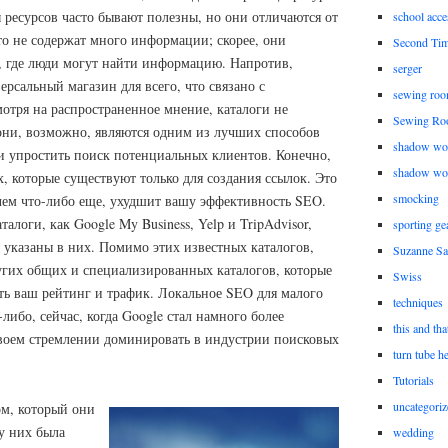
 ресурсов часто бывают полезны, но они отличаются от
school acce
то не содержат много информации; скорее, они
Second Ti
, где люди могут найти информацию. Напротив,
serger
ерсальный магазин для всего, что связано с
sewing roo
отря на распространенное мнение, каталоги не
Sewing Ro
они, возможно, являются одним из лучших способов
shadow wo
и упростить поиск потенциальных клиентов. Конечно,
shadow wo
х, которые существуют только для создания ссылок. Это
smocking
чем что-либо еще, ухудшит вашу эффективность SEO.
алоги, как Google My Business, Yelp и TripAdvisor,
sporting ge
ы указаны в них. Помимо этих известных каталогов,
Suzanne Sa
угих общих и специализированных каталогов, которые
Swiss
ть ваш рейтинг и трафик. Локальное SEO для малого
techniques
-либо, сейчас, когда Google стал намного более
this and tha
воем стремлении доминировать в индустрии поисковых
turn tube h
Tutorials
uncategoriz
ом, который они
 у них была
wedding