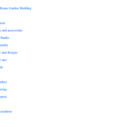
s Home Garden Wedding
ects
ng and accessories
 blanks
aundry
ns and designs
g lace
rds
idery
ewing
jects
creations