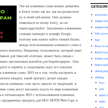
Эти же ключевые слова можно добавлять
CATEGORI
в блоги точно так же, как вы разместили
accessories
их в своей веб-копии. Они должны
antique text
появляться по всему блогу, но не
antique/vint
переусердствуйте. Заполнение ключевыми
словами приведет к штрафу Google,
baby access
поэтому вам нужно найти тонкий баланс
bags
между использованием ключевого слова и
Basic no-e
нного контента. Например, пользователь, который ищет
Binche Lac
вках для тяжелой атлетики, может быть связан с
brother-sist
чших протеиновых коктейля для бодибилдеров». Они
button mac
дукте и перейти к следующему шагу его покупки.
church proj
ь ключевые слова. SEO не в том, чтобы настроить и
clothing
ахотите увидеть, какой прогресс делает каждое
boys
ность ключевых слов часто зависит от тенденций, и
вые слова могут внезапно упасть по мере изменения
girls
ь в оптимизации SEO с использованием ключевых
infant c
ых продаваемых продукта для SEO: HOTH Web Copy и
ladies
men