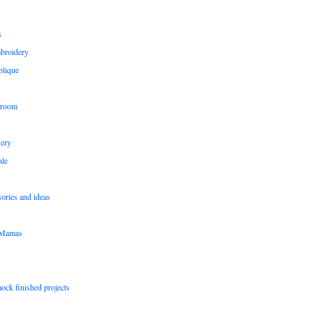
s
broidery
plique
 room
sery
le
sories and ideas
pMamas
ock finished projects