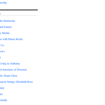
nesday
L
er Heirlooms
 and Faeries
by Michie
us with Eileen Roche
 Co.
Sews
e
 Going in Alabama
il Smockers of Houston
il's Hope Chest
ron Strings~Elisabeth Rose
pany
ace
ctually