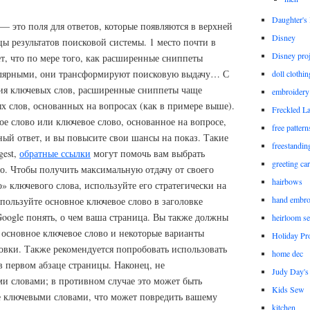
Daughter'
 это поля для ответов, которые появляются в верхней
Disney
ы результатов поисковой системы. 1 место почти в
Disney proj
ет, что по мере того, как расширенные сниппеты
пулярными, они трансформируют поисковую выдачу… С
doll clothi
ия ключевых слов, расширенные сниппеты чаще
embroidery
х слов, основанных на вопросах (как в примере выше).
Freckled L
е слово или ключевое слово, основанное на вопросе,
free patter
ный ответ, и вы повысите свои шансы на показ. Такие
freestandin
gest,
обратные ссылки
могут помочь вам выбрать
greeting ca
о. Чтобы получить максимальную отдачу от своего
hairbows
» ключевого слова, используйте его стратегически на
hand embro
спользуйте основное ключевое слово в заголовке
oogle понять, о чем ваша страница. Вы также должны
heirloom s
 основное ключевое слово и некоторые варианты
Holiday Pro
овки. Также рекомендуется попробовать использовать
home dec
в первом абзаце страницы. Наконец, не
Judy Day's 
и словами; в противном случае это может быть
Kids Sew
е ключевыми словами, что может повредить вашему
kitchen