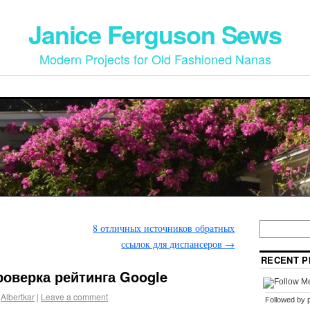
Janice Ferguson Sews
Modern Projects for Old Fashioned Nanas
8 отличных источников обратных
ссылок для диспансеров
→
RECENT P
оверка рейтинга Google
Albertkar
|
Leave a comment
Followed by