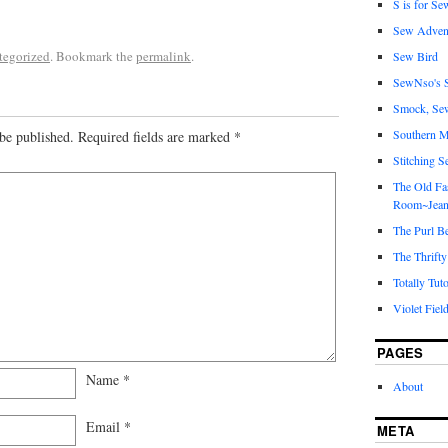
S is for Se
Sew Adven
tegorized
. Bookmark the
permalink
.
Sew Bird
SewNso's S
Smock, Se
Southern M
be published.
Required fields are marked
*
Stitching S
The Old Fa
Room~Jean
The Purl B
The Thrifty
Totally Tuto
Violet Fiel
PAGES
Name
*
About
Email
*
META