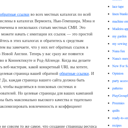
lace tape
linen blank
обратные ссылки
во всех местных каталогах по всей
ислены в каталогах Вермонта, Нью-Гемпшира, Мэна и
machine em
тмечены в нескольких статьях местных СМИ. Это
Madeira ap
 можете начать с имитации их ссылок — это простой
my garden
тесь в этих каталогах и обратитесь к средствам
my sewing
ем вы замечаете, что у них нет обратных ссылок в
Nana fun
в Новой Англии. Теперь у вас сразу же появится
Nana's nur
о в Коннектикуте и Род-Айленде. Когда вы делаете
New For Sa
ь веб-мастерам, какой конкретный URL вы хотите,
 целевая страница вашей обратной
обратные ссылки
. И
Opinion
! Да, каждая страница вашего сайта должна быть
party acces
, чтобы выделяться в поисковых системах и
patterns
зователей. Но целевые страницы для ваших кампаний
PlayGrou
ы быть максимально высокого качества и тщательно
Preemies
аксимизировать вовлеченность и коэффициент
quilts
ready-to-sm
recipes
 не совсем то же самое, что создание страницы ресурса