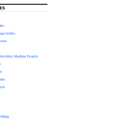
ES
iles
age textiles
ories
mbroidery Machine Projects
e
er
hine
ects
lothing