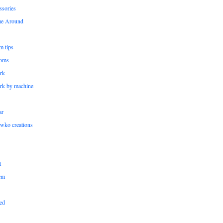
ssories
me Around
m tips
oms
rk
rk by machine
ar
wko creations
t
em
ed