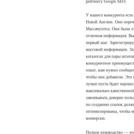
рейтингу Google SEO.
У вашего конкурента есть
Новой Англии. Они переч
Массачусетса. Они были о
отличная информация. Вы
первый шаг. Зарегистрируй
массовой информации. Зат
каталогах для пары штато
конкурентное преимуществ
охват, вам нужно сообщит
чтобы они добавили. Это
лучше пусть будет хорошо
максимально качественной
завоевывать доверие поль
по созданию ссылок должн
оптимизированы, чтобы м
конверсии.
Полное руководство — это