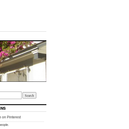
INS
people.