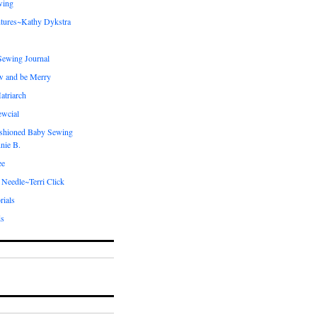
wing
tures~Kathy Dykstra
ewing Journal
w and be Merry
atriarch
ewcial
shioned Baby Sewing
nie B.
ee
 Needle~Terri Click
rials
ds