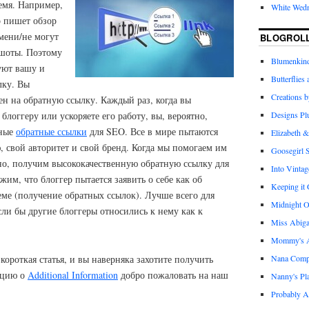
емя. Например,
White Wed
р пишет обзор
мени/не могут
BLOGROL
ншоты. Поэтому
Blumenkind
уют вашу и
Butterflies
лку. Вы
Creations 
ен на обратную ссылку. Каждый раз, когда вы
блоггеру или ускоряете его работу, вы, вероятно,
Designs Pl
нные
обратные ссылки
для SEO. Все в мире пытаются
Elizabeth &
 свой авторитет и свой бренд. Когда мы помогаем им
Goosegirl 
тно, получим высококачественную обратную ссылку для
Into Vintag
им, что блоггер пытается заявить о себе как об
Keeping it
теме (получение обратных ссылок). Лучше всего для
Midnight O
сли бы другие блоггеры относились к нему как к
Miss Abiga
Mommy's Ap
короткая статья, и вы наверняка захотите получить
Nana Com
ацию о
Additional Information
добро пожаловать на наш
Nanny's Pl
Probably A