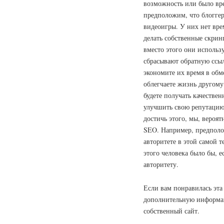
возможность или было вр
предположим, что блогге
видеоигры. У них нет вре
делать собственные скри
вместо этого они использ
сбрасывают обратную ссы
экономите их время в обм
облегчаете жизнь другому 
будете получать качестве
улучшить свою репутацию,
достичь этого, мы, вероя
SEO. Например, предполож
авторитете в этой самой 
этого человека было бы, е
авторитету.
Если вам понравилась эта 
дополнительную информ
собственный сайт.