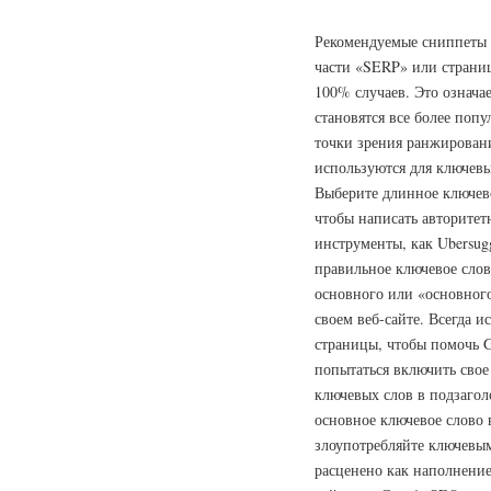
Рекомендуемые сниппеты —
части «SERP» или страниц
100% случаев. Это означа
становятся все более по
точки зрения ранжирован
используются для ключевы
Выберите длинное ключево
чтобы написать авторитет
инструменты, как Ubersug
правильное ключевое слов
основного или «основного
своем веб-сайте. Всегда и
страницы, чтобы помочь G
попытаться включить свое
ключевых слов в подзагол
основное ключевое слово 
злоупотребляйте ключевым
расценено как наполнени