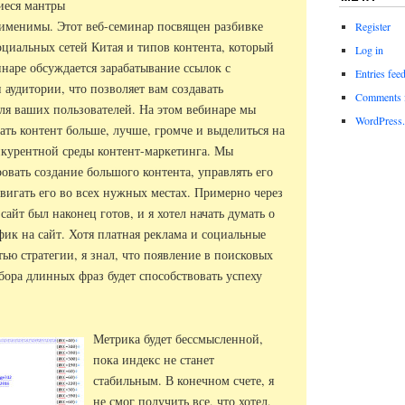
иеся мантры
рименимы. Этот веб-семинар посвящен разбивке
Register
циальных сетей Китая и типов контента, который
Log in
инаре обсуждается зарабатывание ссылок с
Entries fee
аудитории, что позволяет вам создавать
Comments 
ля ваших пользователей. На этом вебинаре мы
WordPress.
ать контент больше, лучше, громче и выделиться на
курентной среды контент-маркетинга. Мы
овать создание большого контента, управлять его
вигать его во всех нужных местах. Примерно через
сайт был наконец готов, и я хотел начать думать о
фик на сайт. Хотя платная реклама и социальные
ью стратегии, я знал, что появление в поисковых
бора длинных фраз будет способствовать успеху
Метрика будет бессмысленной,
пока индекс не станет
стабильным. В конечном счете, я
не смог получить все, что хотел,