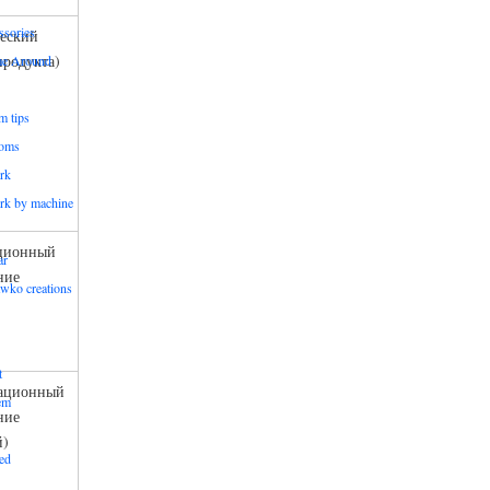
ssories
еский
продукта)
me Around
m tips
oms
rk
rk by machine
ционный
ar
ние
wko creations
t
ационный
em
ние
й)
ed