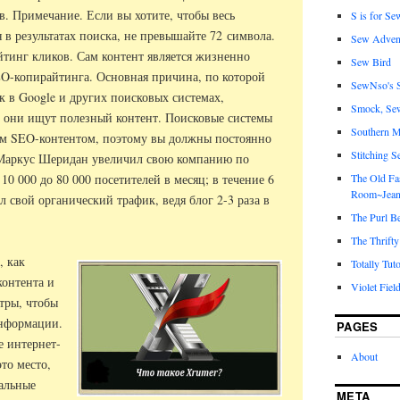
в. Примечание. Если вы хотите, чтобы весь
S is for Se
 в результатах поиска, не превышайте 72 символа.
Sew Adven
йтинг кликов. Сам контент является жизненно
Sew Bird
O-копирайтинга. Основная причина, по которой
SewNso's S
 в Google и других поисковых системах,
Smock, Se
то они ищут полезный контент. Поисковые системы
Southern M
им SEO-контентом, поэтому вы должны постоянно
Stitching S
 Маркус Шеридан увеличил свою компанию по
10 000 до 80 000 посетителей в месяц; в течение 6
The Old Fa
Room~Jean
л свой органический трафик, ведя блог 2-3 раза в
The Purl B
The Thrifty
, как
Totally Tuto
контента и
Violet Fiel
тры, чтобы
нформации.
PAGES
е интернет-
About
это место,
иальные
META