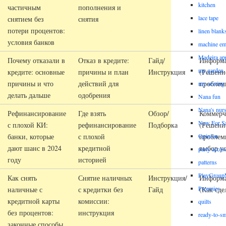
kitchen
частичным
пополнения и
lace tape
снятием без
снятия
потери процентов:
linen blank
условия банков
machine em
Madeira ap
Почему отказали в
Отказ в кредите:
Гайд/
Информ
my garden
кредите: основные
причины и план
Инструкция
(Решени
причины и что
действий для
проблем
my sewing
делать дальше
одобрения
Nana fun
Nana's nur
Рефинансирование
Где взять
Обзор/
Коммерч
New For Sa
с плохой КИ:
рефинансирование
Подборка
(Решени
банки, которые
с плохой
проблем
Opinion
дают шанс в 2024
кредитной
выбор у
party acces
году
историей
patterns
PlayGrou
Как снять
Снятие наличных
Инструкция/
Информ
Preemies
наличные с
с кредитки без
Гайд
(Как сде
кредитной карты
комиссии:
quilts
без процентов:
инструкция
ready-to-sm
законные способы