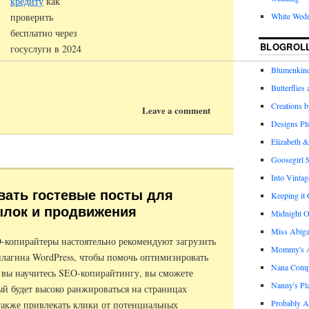
кредиту
как
проверить
White Wed
бесплатно через
BLOGROL
госуслуги в 2024
Blumenkind
Butterflies
Creations 
Leave a comment
Designs Pl
Elizabeth &
Goosegirl 
Into Vintag
вать гостевые посты для
Keeping it
ылок и продвижения
Midnight O
Miss Abiga
копирайтеры настоятельно рекомендуют загрузить
Mommy's Ap
 плагина WordPress, чтобы помочь оптимизировать
Nana Com
о вы научитесь SEO-копирайтингу, вы сможете
Nanny's Pl
ый будет высоко ранжироваться на страницах
Probably A
 также привлекать клики от потенциальных