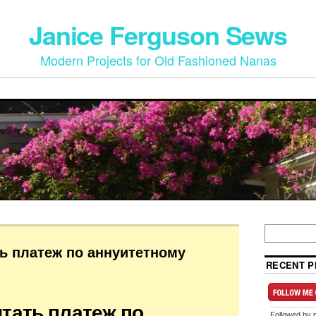
Janice Ferguson Sews
Modern Projects for Old Fashioned Nanas
ть платеж по аннуитетному
RECENT P
итать платеж по
Followed by