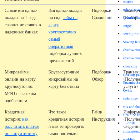
recipes
school acce
Самые выгодные
Выгодные вклады
Подборка/
Коммерч
вклады на 1 год:
на год:
займ на
Сравнение
(Выбор 
Second Ti
сравнение ставок в
карту
serger
надежных банках
круглосуточно
sewing roo
самый
Sewing Ro
оперативный
shadow wo
подборка лучших
shadow wo
предложений
smocking
Микрозаймы
Круглосуточные
Подборка/
Транзак
sporting ge
онлайн на карту
микрозаймы на
Обзор
(Получе
Suzanne Sa
круглосуточно:
карту без отказа
услуги)
Swiss
МФО с высоким
techniques
одобрением
this and tha
Кредитная
Что такое
Гайд/
Информ
turn tube h
история:
как
кредитная история
Инструкция
(Получе
Tutorials
рассчитать платеж
и как ее проверить
сведени
uncategoriz
по аннуитетному
самостоятельно
wedding