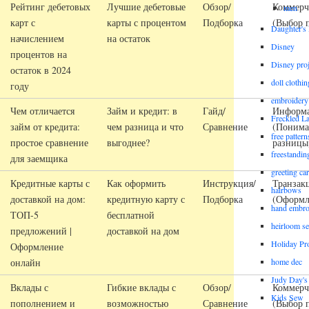
Рейтинг дебетовых
Лучшие дебетовые
Обзор/
Коммерч
men
карт с
карты с процентом
Подборка
(Выбор 
Daughter'
начислением
на остаток
Disney
процентов на
Disney proj
остаток в 2024
doll clothi
году
embroidery
Чем отличается
Займ и кредит: в
Гайд/
Информ
Freckled L
займ от кредита:
чем разница и что
Сравнение
(Понима
free patter
простое сравнение
выгоднее?
разницы
freestandin
для заемщика
greeting ca
Кредитные карты с
Как оформить
Инструкция/
Транзак
hairbows
доставкой на дом:
кредитную карту с
Подборка
(Оформл
hand embro
ТОП-5
бесплатной
heirloom s
предложений |
доставкой на дом
Holiday Pro
Оформление
онлайн
home dec
Judy Day's 
Вклады с
Гибкие вклады с
Обзор/
Коммерч
Kids Sew
пополнением и
возможностью
Сравнение
(Выбор 