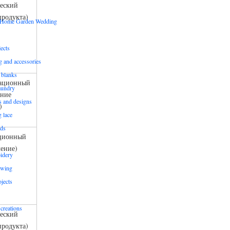
еский
продукта)
s Home Garden Wedding
ects
ng and accessories
 blanks
ационный
aundry
ние
ns and designs
)
g lace
rds
ционный
ение)
idery
ewing
jects
creations
еский
продукта)