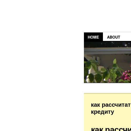
HOME
ABOUT
как рассчита
кредиту
как рассч