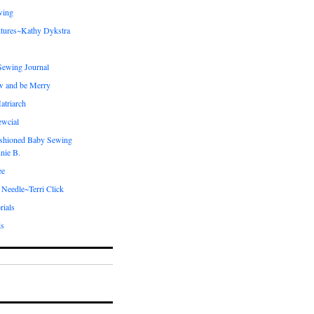
wing
tures~Kathy Dykstra
ewing Journal
w and be Merry
atriarch
ewcial
shioned Baby Sewing
nie B.
ee
 Needle~Terri Click
rials
ds