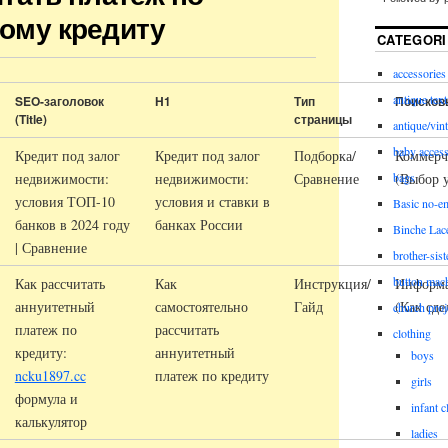
ому кредиту
CATEGORI
accessories
antique text
SEO-заголовок
H1
Тип
Поисков
(Title)
страницы
antique/vint
baby access
Кредит под залог
Кредит под залог
Подборка/
Коммерч
недвижимости:
недвижимости:
Сравнение
(Выбор 
bags
условия ТОП-10
условия и ставки в
Basic no-e
банков в 2024 году
банках России
Binche Lac
| Сравнение
brother-sist
button mac
Как рассчитать
Как
Инструкция/
Информ
аннуитетный
самостоятельно
Гайд
(Как сде
church proj
платеж по
рассчитать
clothing
кредиту:
аннуитетный
boys
ncku1897.cc
платеж по кредиту
girls
формула и
infant c
калькулятор
ladies