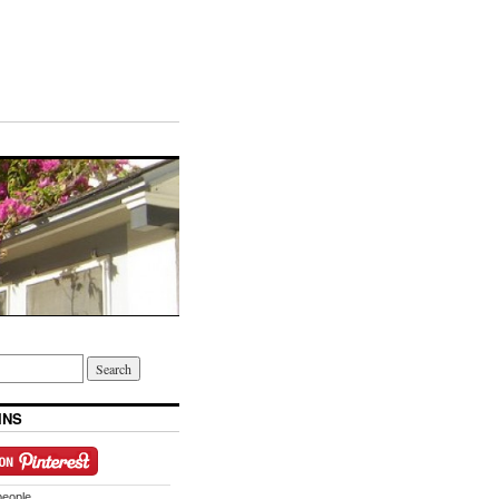
INS
people.