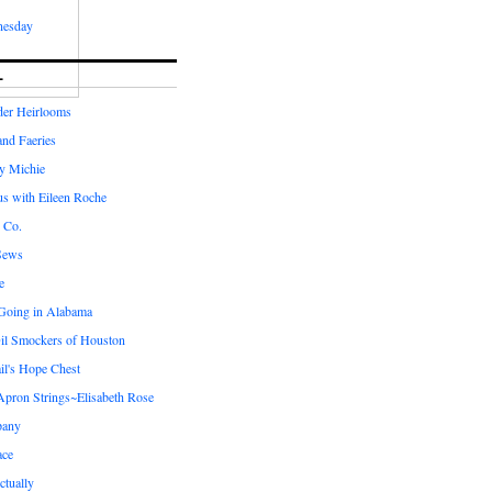
nesday
L
er Heirlooms
 and Faeries
by Michie
us with Eileen Roche
 Co.
Sews
e
 Going in Alabama
il Smockers of Houston
il's Hope Chest
ron Strings~Elisabeth Rose
pany
ace
ctually